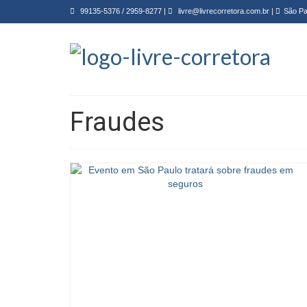
99135-5376
/
2959-8277
|
livre@livrecorretora.com.br
|
São Pa
Fraudes