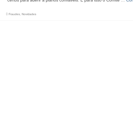
certos para aderir a planos confiáveis. E para isso o Comitê …
Co
Fraudes
,
Novidades