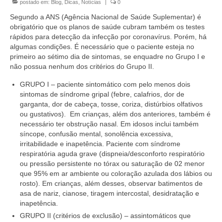
postado em:
Blog
,
Dicas
,
Notícias
|
0
Segundo a ANS (Agência Nacional de Saúde Suplementar) é
obrigatório que os planos de saúde cubram também os testes
rápidos para detecção da infecção por coronavírus. Porém, há
algumas condições. É necessário que o paciente esteja no
primeiro ao sétimo dia de sintomas, se enquadre no Grupo I e
não possua nenhum dos critérios do Grupo II.
GRUPO I – paciente sintomático com pelo menos dois
sintomas de síndrome gripal (febre, calafrios, dor de
garganta, dor de cabeça, tosse, coriza, distúrbios olfativos
ou gustativos). Em crianças, além dos anteriores, também é
necessário ter obstrução nasal. Em idosos inclui também
síncope, confusão mental, sonolência excessiva,
irritabilidade e inapetência. Paciente com síndrome
respiratória aguda grave (dispneia/desconforto respiratório
ou pressão persistente no tórax ou saturação de 02 menor
que 95% em ar ambiente ou coloração azulada dos lábios ou
rosto). Em crianças, além desses, observar batimentos de
asa de nariz, cianose, tiragem intercostal, desidratação e
inapetência.
GRUPO II (critérios de exclusão) – assintomáticos que