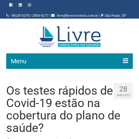
99135-5376
/
2959-8277
|
livre@livrecorretora.com.br
|
São Paulo, SP
Menu
INÍCIO
Os testes rápidos de
28
SEGUROS
JAN 2022
Covid-19 estão na
QUEM SOMOS
cobertura do plano de
CONTATO
saúde?
BLOG