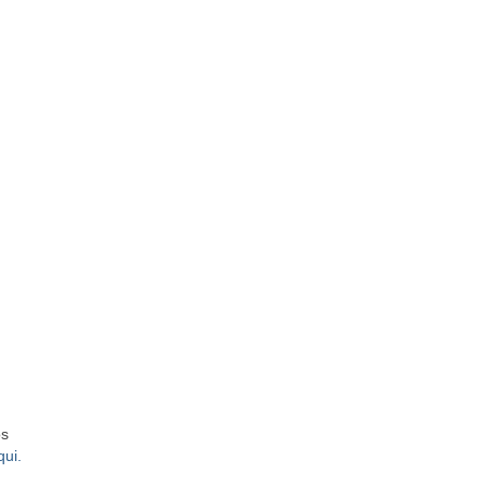
os
qui.