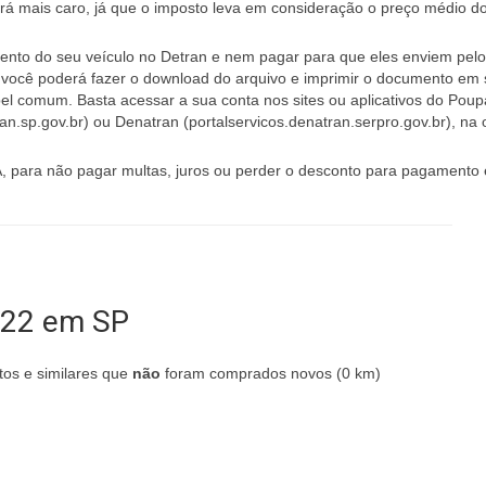
erá mais caro, já que o imposto leva em consideração o preço médio do
ento do seu veículo no Detran e nem pagar para que eles enviem pelo 
 você poderá fazer o download do arquivo e imprimir o documento em
l comum. Basta acessar a sua conta nos sites ou aplicativos do Pou
.sp.gov.br) ou Denatran (portalservicos.denatran.serpro.gov.br), na
A, para não pagar multas, juros ou perder o desconto para pagamento
022 em SP
os e similares que
não
foram comprados novos (0 km)