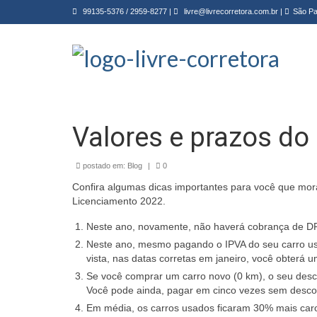
99135-5376
/
2959-8277
|
livre@livrecorretora.com.br
|
São Pa
Valores e prazos do
postado em:
Blog
|
0
Confira algumas dicas importantes para você que mor
Licenciamento 2022.
Neste ano, novamente, não haverá cobrança de DP
Neste ano, mesmo pagando o IPVA do seu carro us
vista, nas datas corretas em janeiro, você obterá
Se você comprar um carro novo (0 km), o seu desco
Você pode ainda, pagar em cinco vezes sem desco
Em média, os carros usados ficaram 30% mais car