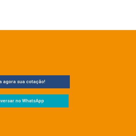
a agora sua cotação!
versar no WhatsApp