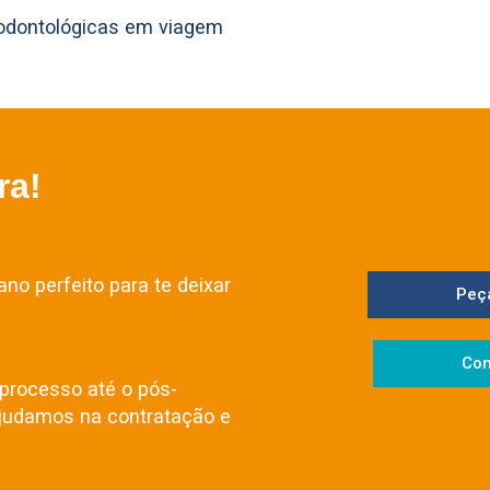
 odontológicas em viagem
ra!
no perfeito para te deixar
Peç
Con
processo até o pós-
judamos na contratação e