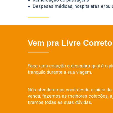
Despesas médicas, hospitalares e/ou
Vem pra Livre Correto
Faça uma cotação e descubra qual é o pla
tranquilo durante a sua viagem.
Nós atenderemos você desde o início do 
venda, fazemos as melhores cotações, a
tiramos todas as suas dúvidas.