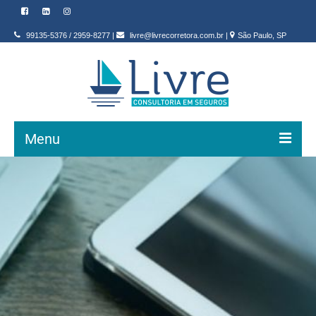
99135-5376
/
2959-8277
|
livre@livrecorretora.com.br
|
São Paulo, SP
Menu
INÍCIO
SEGUROS
QUEM SOMOS
CONTATO
BLOG